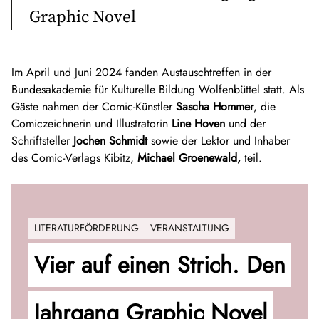
Kriegsgefangenschaft beginnen.
Ausgaben der Reihe „Tigerboy” mit autobiografischen
Graphic Novel
Geschichten. Bei starfruit publications veröffentlichte er
zusammen mit Kathrin Röggla „tokio, rückwärtstagebuch”. Bei
Breitkopf Editionen erschienen die Graphic Novel „Der Tag
Im April und Juni 2024 fanden Austauschtreffen in der
im Moor” und „Abend im Abendland”.
Bundesakademie für Kulturelle Bildung Wolfenbüttel statt. Als
Gäste nahmen der Comic-Künstler
Sascha Hommer
, die
Oliver Grajewski wurde von
Kai Pfeiffer
als Mentor begleitet.
Comiczeichnerin und Illustratorin
Line Hoven
und der
Schriftsteller
Jochen Schmidt
sowie der Lektor und Inhaber
des Comic-Verlags Kibitz,
Michael Groenewald,
teil.
LITERATURFÖRDERUNG
VERANSTALTUNG
Vier auf einen Strich. Den
Jahrgang Graphic Novel