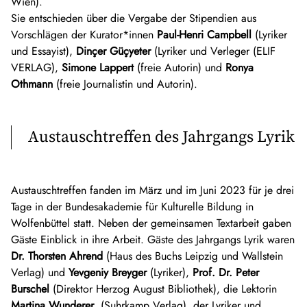
Wien).
Sie entschieden über die Vergabe der Stipendien aus
Ozan Zakariya Keskinkılıç wurde von dem Autor
Björn Kuhligk
Vorschlägen der Kurator*innen
Paul-Henri Campbell
(Lyriker
als Mentor begleitet.
und Essayist),
Dinçer Güçyeter
(Lyriker und Verleger (ELIF
VERLAG),
Simone Lappert
(freie Autorin) und
Ronya
Othmann
(freie Journalistin und Autorin).
Austauschtreffen des Jahrgangs Lyrik
Austauschtreffen fanden im März und im Juni 2023 für je drei
Tage in der Bundesakademie für Kulturelle Bildung in
Wolfenbüttel statt. Neben der gemeinsamen Textarbeit gaben
Gäste Einblick in ihre Arbeit. Gäste des Jahrgangs Lyrik waren
Dr. Thorsten Ahrend
(Haus des Buchs Leipzig und Wallstein
Verlag) und
Yevgeniy Breyger
(Lyriker),
Prof. Dr. Peter
Burschel
(Direktor Herzog August Bibliothek), die Lektorin
Martina Wunderer
, (Suhrkamp Verlag), der Lyriker und