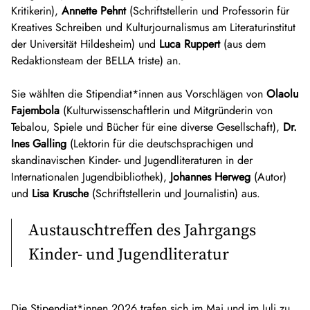
Kritikerin),
Annette Pehnt
(Schriftstellerin und Professorin für
Mehr Infos unter
https://brianfrank.de
der Literaturzeitschrift „&Radieschen“.
studiert. 2022 erschien ihr Debütroman „Stolpertage” bei
Kreatives Schreiben und Kulturjournalismus am Literaturinstitut
Mehr Infos unter
https://margarita-kinstner.com
Carlsen, 2024 folgte ihr zweiter Roman „Wie man einen
der Universität Hildesheim) und
Luca Ruppert
(aus dem
Bammel auf Hosentaschengröße schrumpft”. Josefine
Silke Sutcliffe (geb. 1985) studierte in Heidelberg und
Redaktionsteam der BELLA triste) an.
Sonneson ist mit ihren Büchern auf Lesungen unterwegs oder
London Germanistik und Latein. Wenn sie nicht schreibt,
gibt Schreibwerkstätten für Kinder und Jugendliche. Sie wurde
unterrichtet sie seit 2012 an einem Gymnasium. Sie war
Sie wählten die Stipendiat*innen aus Vorschlägen von
Olaolu
für ihre Arbeit mehrfach ausgezeichnet, unter anderem mit
Stipendiatin der Kölner Schmiede und erhielt 2023 den
Fajembola
(Kulturwissenschaftlerin und Mitgründerin von
dem Hans-im-Glück-Preis 2024, dem Friedrich-Bödecker-
Barnimer Preis für Kinder- und Jugendliteratur. 2025 wurde ihr
Tebalou, Spiele und Bücher für eine diverse Gesellschaft),
Dr.
Nachwuchspreis 2024, dem Kranichsteiner Jugendliteratur
erster Jugendroman „Ein Sommer, drei Monde“ für den
Ines Galling
(Lektorin für die deutschsprachigen und
Stipendium 2023 und war nominiert für den Korbinian Paul
Deutsch-Französischen Jugendliteraturpreis nominiert. Sie ist
skandinavischen Kinder- und Jugendliteraturen in der
Maar-Preis 2025 und für den Deutschen Jugendliteraturpreis
Teilnehmerin der Akademie für Kindermedien 2025/26. Mit
Internationalen Jugendbibliothek),
Johannes Herweg
(Autor)
2023 (Neue Talente).
ihrem Mann und ihren Kindern lebt sie in Weinheim.
und
Lisa Krusche
(Schriftstellerin und Journalistin) aus.
Mehr Infos unter
https://silke-sutcliffe.de
Austauschtreffen des Jahrgangs
Kinder- und Jugendliteratur
Die Stipendiat*innen 2026 trafen sich im Mai und im Juli zu