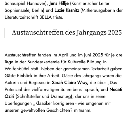
Schauspiel Hannover),
Jens Hillje
(Künstlerischer Leiter
begleitet.
über KI, Bewusstsein und Neurodivergenz. Vor­werk er­hielt für
Anna Zrenner nutzte das Stipendium, um an ihrem Stück
Sophiensæle, Berlin) und
Luzie Kasnitz
(Mitherausgeberin der
deren ers­ten Roman das Lud­wig-Harig-Sti­pen­di­um, stu­dier­te
Twisted World
zu arbeiten. Sie wurde von Enis Maci und Paul
Literaturzeitschrift BELLA triste.
Schau­spiel am Mo­zar­te­um Salz­burg und schloss ein Mas­ter­
Hirsch als Mentor*innen unterstützt.
stu­di­um in Li­te­ra­ri­schem Schrei­ben an der HKB ab.
Austauschtreffen des Jahrgangs 2025
Esther Vorwerk wurde von Dorothea Lautenschläger als
Mentorin begleitet.
Austauschtreffen fanden im April und im Juni 2025 für je drei
Tage in der Bundesakademie für Kulturelle Bildung in
Wolfenbüttel statt. Neben der gemeinsamen Textarbeit gaben
Gäste Einblick in ihre Arbeit. Gäste des Jahrgangs waren die
Autorin und Regisseurin
Sarah Claire Wray,
die über „Das
Potenzial des vielformatigen Schreibens” sprach, und
Necati
Öziri
(Schriftsteller und Dramaturg), der uns in seine
Überlegungen „Klassiker korrigieren - wie umgehen mit
unseren gewaltvollen Geschichten? mitnahm.