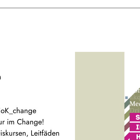
n
ioK_change
ur im Change!
iskursen, Leitfäden