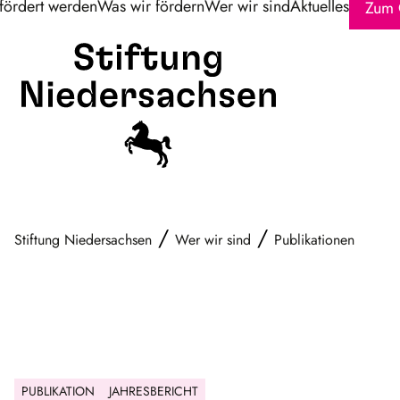
fördert werden
Was wir fördern
Wer wir sind
Aktuelles
Zum 
/
/
Stiftung Niedersachsen
Wer wir sind
Publikationen
PUBLIKATION
JAHRESBERICHT