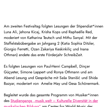
Am zweiten Festivaltag folgten Lesungen der Stipendiat*innen
Luna Ali, Jehona Kicaj, Krisha Kops und Raphaëlle Red,
moderiert von Katharina Teutsch und Mithu Sanyal. Mit der
Staffelstabübergabe an Jahrgang 2 (Katia Sophia Ditzler,
Giorgio Ferretti, Ozan Zakariya Keskinkiliç und Inana
Othman) endete das erste Förderjahr SchreibZeit.
Es folgten Lesungen von Paul-Henri Campbell, Dinçer
Güçyeter, Simone Lappert und Ronya Othmann und am
Abend Lesung und Gespräche mit Saša Stanišić und Shida
Bazyar, moderiert von Amelie May und Gesa Schönermark.
Begleitet wurde das gesamte Programm von Musiker*innen
des
Studiengangs „musik.welt – Kulturelle Diversität in der
musikalischen Bildung”
am Center for World Music der