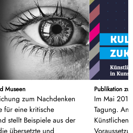
und Museen
Publikation zu
dreichung zum Nachdenken
Im Mai 2019 
 für eine kritische
Tagung. An 
 stellt Beispiele aus der
Künstlichen 
die übersetzte und
Voraussetzu