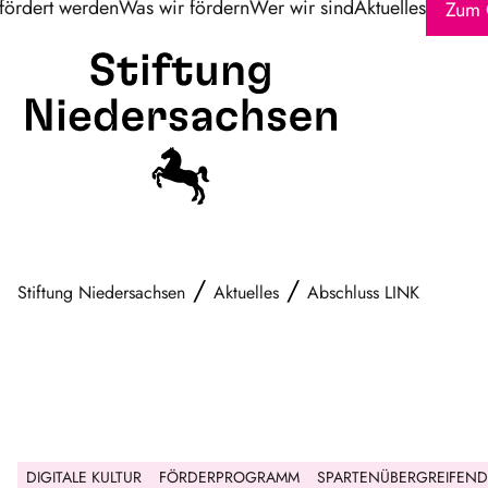
fördert werden
Was wir fördern
Wer wir sind
Aktuelles
Zum 
/
/
Stiftung Niedersachsen
Aktuelles
Abschluss LINK
DIGITALE KULTUR
FÖRDERPROGRAMM
SPARTENÜBERGREIFEND