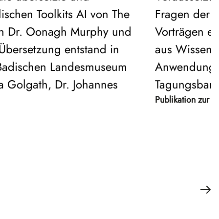
lischen Toolkits AI von The
Fragen der K
n Dr. Oonagh Murphy und
Vorträgen er
 Übersetzung entstand in
aus Wissensc
Badischen Landesmuseum
Anwendung en
a Golgath, Dr. Johannes
Tagungsband
Publikation zur 