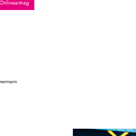
Onlineantrag
mmermann