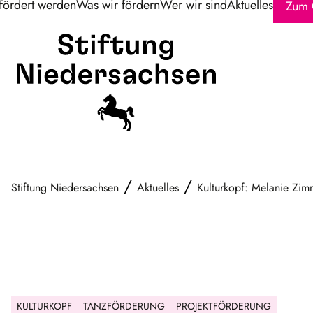
fördert werden
Was wir fördern
Wer wir sind
Aktuelles
Zum 
/
/
Stiftung Niedersachsen
Aktuelles
Kulturkopf: Melanie Zi
KULTURKOPF
TANZFÖRDERUNG
PROJEKTFÖRDERUNG