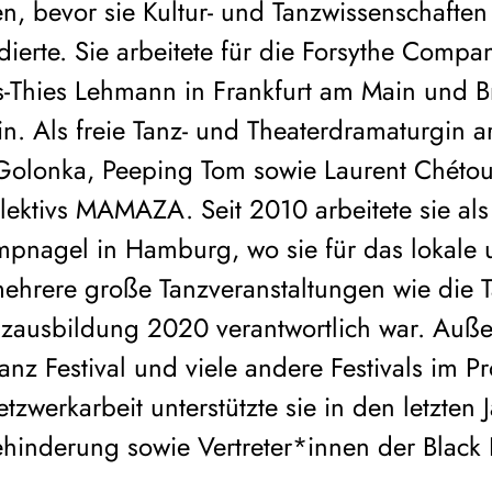
n, bevor sie Kultur- und Tanzwissenschaften 
dierte. Sie arbeitete für die Forsythe Compa
-Thies Lehmann in Frankfurt am Main und Br
. Als freie Tanz- und Theaterdramaturgin ar
olonka, Peeping Tom sowie Laurent Chéto
ollektivs MAMAZA. Seit 2010 arbeitete sie al
mpnagel in Hamburg, wo sie für das lokale u
hrere große Tanzveranstaltungen wie die T
nzausbildung 2020 verantwortlich war. Außer
anz Festival und viele andere Festivals im 
zwerkarbeit unterstützte sie in den letzten 
ehinderung sowie Vertreter*innen der Black 