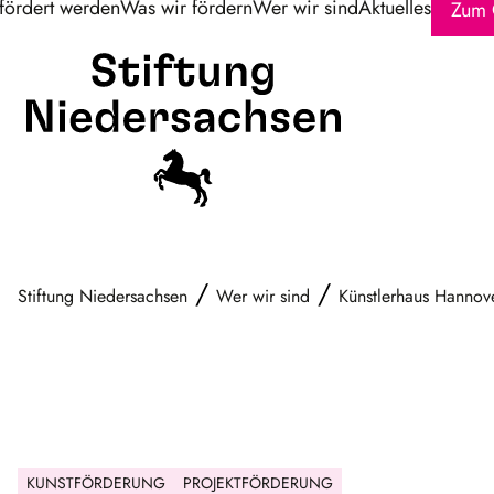
fördert werden
Was wir fördern
Wer wir sind
Aktuelles
Zum 
/
/
Stiftung Niedersachsen
Wer wir sind
Künstlerhaus Hannov
KUNSTFÖRDERUNG
PROJEKTFÖRDERUNG