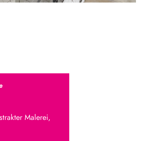
ue
trakter Malerei,