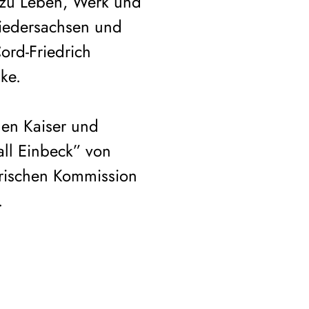
n zu Leben, Werk und
Niedersachsen und
ord-Friedrich
ke.
hen Kaiser und
all Einbeck” von
orischen Kommission
.