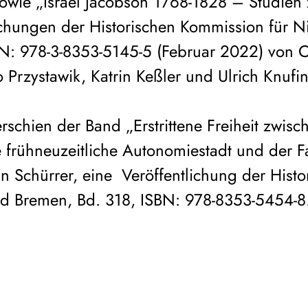
 sowie „Israel Jacobson 1768-1828 – Studie
ichungen der Historischen Kommission für 
N: 978-3-8353-5145-5 (Februar 2022) von C
 Przystawik, Katrin Keßler und Ulrich Knufin
schien der Band „Erstrittene Freiheit zwisc
e frühneuzeitliche Autonomiestadt und der F
in Schürrer, eine Veröffentlichung der Hist
nd Bremen, Bd. 318, ISBN: 978-8353-5454-8