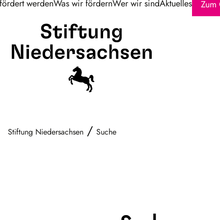
fördert werden
Was wir fördern
Wer wir sind
Aktuelles
Zum 
/
Stiftung Niedersachsen
Suche