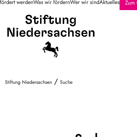
fördert werden
Was wir fördern
Wer wir sind
Aktuelles
Zum 
/
Stiftung Niedersachsen
Suche