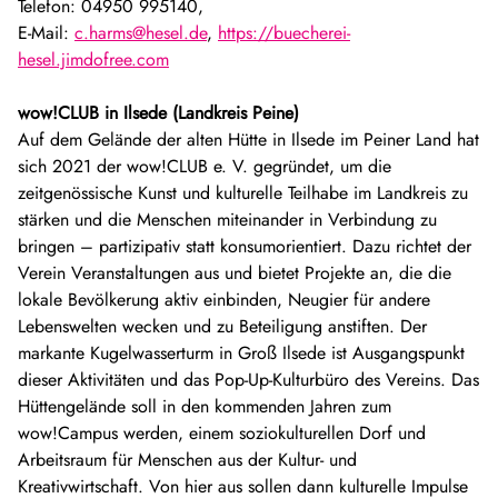
Telefon: 04950 995140,
E-Mail:
c.harms@hesel.de
,
https://buecherei-
hesel.jimdofree.com
wow!CLUB in Ilsede (Landkreis Peine)
Auf dem Gelände der alten Hütte in Ilsede im Peiner Land hat
sich 2021 der wow!CLUB e. V. gegründet, um die
zeitgenössische Kunst und kulturelle Teilhabe im Landkreis zu
stärken und die Menschen miteinander in Verbindung zu
bringen – partizipativ statt konsumorientiert. Dazu richtet der
Verein Veranstaltungen aus und bietet Projekte an, die die
lokale Bevölkerung aktiv einbinden, Neugier für andere
Lebenswelten wecken und zu Beteiligung anstiften. Der
markante Kugelwasserturm in Groß Ilsede ist Ausgangspunkt
dieser Aktivitäten und das Pop-Up-Kulturbüro des Vereins. Das
Hüttengelände soll in den kommenden Jahren zum
wow!Campus werden, einem soziokulturellen Dorf und
Arbeitsraum für Menschen aus der Kultur- und
Kreativwirtschaft. Von hier aus sollen dann kulturelle Impulse